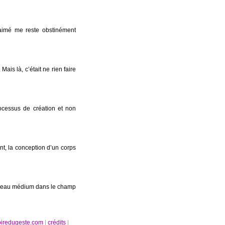
e aimé me reste obstinément
Mais là, c’était ne rien faire
cessus de création et non
nt, la conception d’un corps
uveau médium dans le champ
oiredugeste.com
|
crédits
|