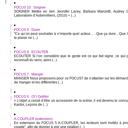
FOCUS 10 : Soigner
SOIGNER Mettre en lien Jennifer Lacey, Barbara Manzetti, Audrey Ga
Laboratoire d’Aubervilliers, (2010) + (...)
FOCUS 9 : Durer
"Ce qu’on peut souhaiter à n’importe quel acteur... ...Que ça dure ...Que l
le plaisir ne (...)
FOCUS 8 : ECOUTER
ECOUTER Si l’on considère que le geste est ce qui fait signe, ce qui pr
reconnaît du sens, alors (...)
FOCUS 7 : Manger
MANGER Nous proposons pour ce FOCUS7 de s’attarder sur les démarches
de manger et les différentes (...)
FOCUS 6 : (S’) Outiller
« L’objet a cessé d’être un accessoire de la scène, il est devenu le concu
Kantor, Leçons de (...)
A-COUPLER (extension)
En extension du FOCUS 5 A-COUPLER, les lecteurs sont invités à pro
couple", afin de donner à voir une relation (...)