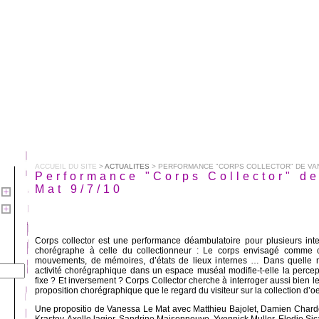
ACCUEIL DU SITE
>
ACTUALITES
> PERFORMANCE "CORPS COLLECTOR" DE VANE
Performance "Corps Collector" d
Mat 9/7/10
Corps collector est une performance déambulatoire pour plusieurs interp
chorégraphe à celle du collectionneur : Le corps envisagé comme c
mouvements, de mémoires, d’états de lieux internes … Dans quelle m
activité chorégraphique dans un espace muséal modifie-t-elle la percept
fixe ? Et inversement ? Corps Collector cherche à interroger aussi bien l
proposition chorégraphique que le regard du visiteur sur la collection d’oe
Une propositio de Vanessa Le Mat avec Matthieu Bajolet, Damien Chard