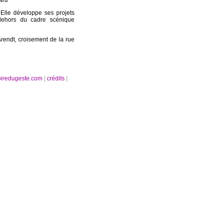
ard
 Elle développe ses projets
dehors du cadre scénique
rendt, croisement de la rue
oiredugeste.com
|
crédits
|