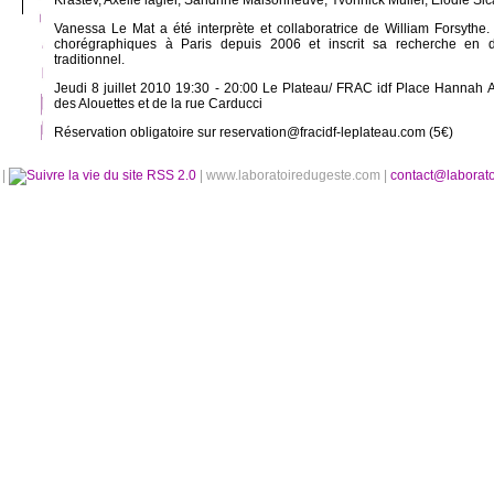
Krastev, Axelle lagier, Sandrine Maisonneuve, Yvonnick Muller, Elodie Sic
Vanessa Le Mat a été interprète et collaboratrice de William Forsythe.
chorégraphiques à Paris depuis 2006 et inscrit sa recherche en 
traditionnel.
Jeudi 8 juillet 2010 19:30 - 20:00 Le Plateau/ FRAC idf Place Hannah A
des Alouettes et de la rue Carducci
Réservation obligatoire sur reservation@fracidf-leplateau.com (5€)
é
|
RSS 2.0
| www.laboratoiredugeste.com |
contact@laborat