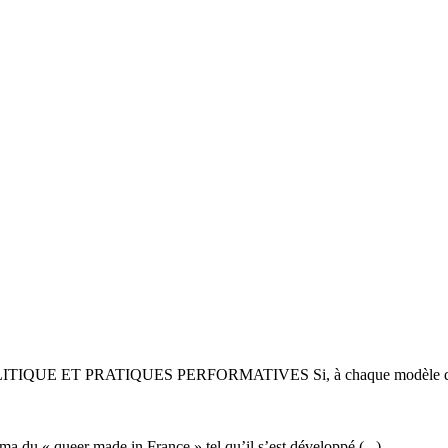
ET PRATIQUES PERFORMATIVES Si, à chaque modèle de pouvo
ma du « queer made in France » tel qu’il s’est développé (...)