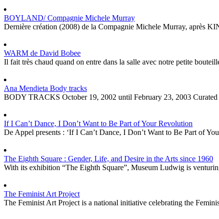
BOYLAND/ Compagnie Michele Murray
Dernière création (2008) de la Compagnie Michele Murray, après KING
WARM de David Bobee
Il fait très chaud quand on entre dans la salle avec notre petite bouteil
Ana Mendieta Body tracks
BODY TRACKS October 19, 2002 until February 23, 2003 Curated by 
If I Can’t Dance, I Don’t Want to Be Part of Your Revolution
De Appel presents : ‘If I Can’t Dance, I Don’t Want to Be Part of Your 
The Eighth Square : Gender, Life, and Desire in the Arts since 1960
With its exhibition “The Eighth Square”, Museum Ludwig is venturing to 
The Feminist Art Project
The Feminist Art Project is a national initiative celebrating the Femin