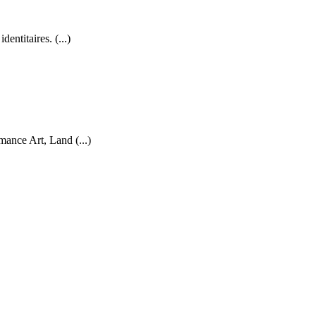
ntitaires. (...)
nce Art, Land (...)