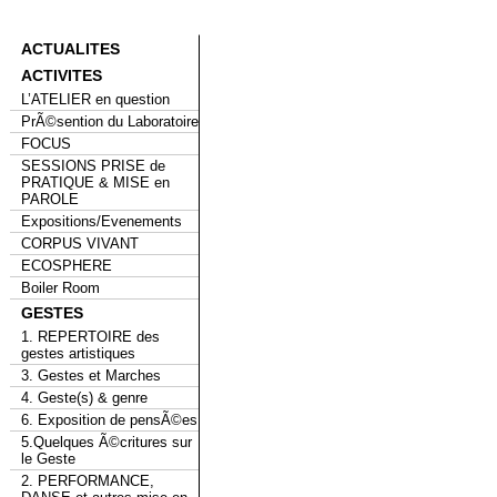
ACTUALITES
ACTIVITES
L’ATELIER en question
PrÃ©sention du Laboratoire
FOCUS
SESSIONS PRISE de
PRATIQUE & MISE en
PAROLE
Expositions/Evenements
CORPUS VIVANT
ECOSPHERE
Boiler Room
GESTES
1. REPERTOIRE des
gestes artistiques
3. Gestes et Marches
4. Geste(s) & genre
6. Exposition de pensÃ©es
5.Quelques Ã©critures sur
le Geste
2. PERFORMANCE,