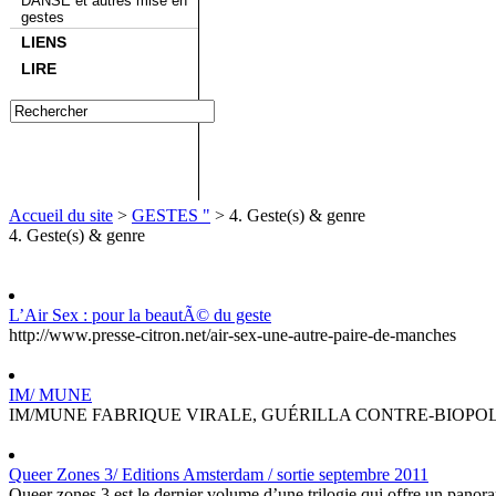
DANSE et autres mise en
gestes
LIENS
LIRE
Accueil du site
>
GESTES "
> 4. Geste(s) & genre
4. Geste(s) & genre
L’Air Sex : pour la beautÃ© du geste
http://www.presse-citron.net/air-sex-une-autre-paire-de-manches
IM/ MUNE
IM/MUNE FABRIQUE VIRALE, GUÉRILLA CONTRE-BIOPOLITIQUE 
Queer Zones 3/ Editions Amsterdam / sortie septembre 2011
Queer zones 3 est le dernier volume d’une trilogie qui offre un panora