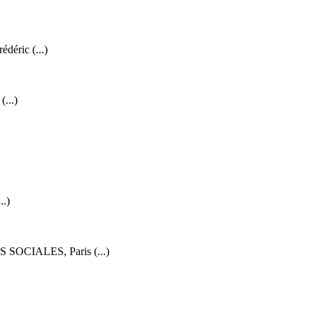
déric (...)
...)
..)
 SOCIALES, Paris (...)