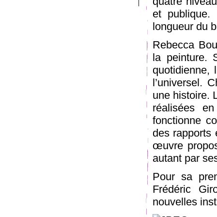
quatre niveau
et publique.
longueur du b
Rebecca Bourn
la peinture. S
quotidienne, l
l’universel.
une histoire. 
réalisées en
fonctionne c
des rapports 
œuvre propose
autant par ses
Pour sa prem
Frédéric Gir
nouvelles inst