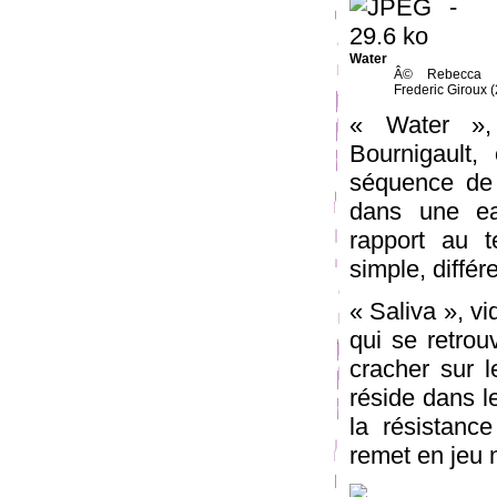
Water
Â© Rebecca Bo
Frederic Giroux 
« Water »,
Bournigault,
séquence de 
dans une eau
rapport au 
simple, différ
« Saliva », vi
qui se retro
cracher sur l
réside dans le
la résistanc
remet en jeu n