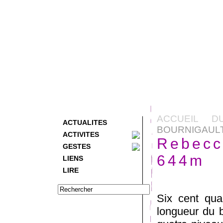
ACCUEIL D
ACTUALITES
BOURNIGAULT
ACTIVITES
Rebecc
GESTES
644m
LIENS
LIRE
Six cent qua
longueur du br