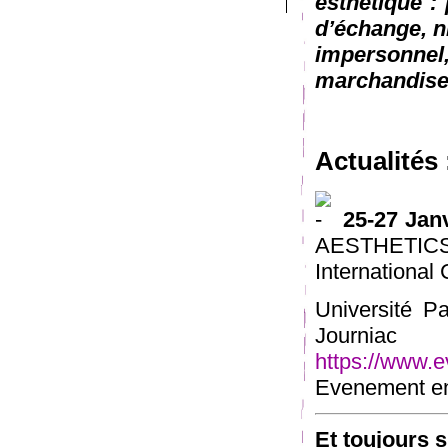
esthétique : 
d’échange, n
impersonn
marchandise
Actualités 
25-27 Jan
AESTHET
International
Université P
Journia
https://www.e
Evenement en 
Et toujours 