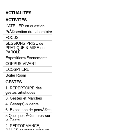
ACTUALITES
ACTIVITES
L’ATELIER en question
PrÃ©sention du Laboratoire
FOCUS
SESSIONS PRISE de
PRATIQUE & MISE en
PAROLE
Expositions/Evenements
CORPUS VIVANT
ECOSPHERE
Boiler Room
GESTES
1. REPERTOIRE des
gestes artistiques
3. Gestes et Marches
4. Geste(s) & genre
6. Exposition de pensÃ©es
5.Quelques Ã©critures sur
le Geste
2. PERFORMANCE,