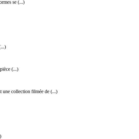
mes se (...)
...)
ièce (...)
llection filmée de (...)
)