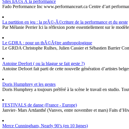
Sites liÃ©s Ã la performance
Fado Performance Inc www.performanceart.ca Centre d’art performance 
La partition en jeu : la prÃ©-Ã©criture de la performance et du geste
Par Mélanie Perrier Ici la réflexion porte essentiellement sur le modè
Le GDRA : pour un thÃ©Ã¢tre anthropologique
Le GRDA Christophe Rulhes, Julien Cassier et Sébastien Barrier Comp
Antoine Deefort ( ou la blague se fait geste ?)
Antoine Defoort fait parti de cette nouvelle génération d’artistes belg
Doris Humphrey et les gestes
Doris Humphrey a toujours préféré à la scène le travail en studio. Tou
FESTIVALS de danse (France - Europe)
Janvier- Mars Artdanthé (Vanves, entre novembre et mars) Faits d’Hiver 
Merce Cunningham, Nearly 90’s (en 10 lignes)