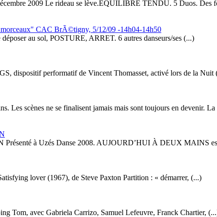
 décembre 2009 Le rideau se lève.EQUILIBRE TENDU. 5 Duos. Des for
 7 morceaux" CAC BrÃ©tigny, 5/12/09 -14h04-14h50
se déposer au sol, POSTURE, ARRET. 6 autres danseurs/ses (...)
, dispositif performatif de Vincent Thomasset, activé lors de la Nuit (
s scènes ne se finalisent jamais mais sont toujours en devenir. La p
IN
té à Uzés Danse 2008. AUJOURD’HUI À DEUX MAINS est une co
tisfying lover (1967), de Steve Paxton Partition : « démarrer, (...)
ing Tom, avec Gabriela Carrizo, Samuel Lefeuvre, Franck Chartier, (...