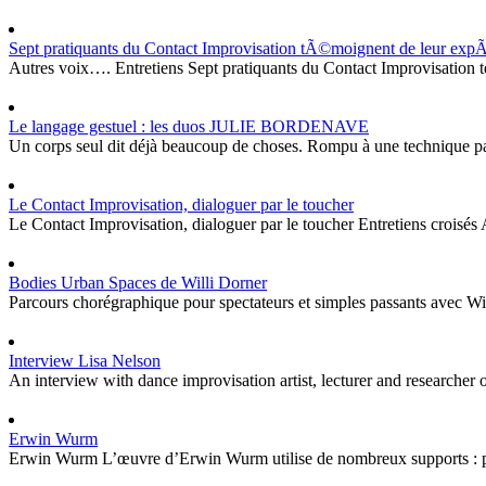
Sept pratiquants du Contact Improvisation tÃ©moignent de leur expÃ©
Autres voix…. Entretiens Sept pratiquants du Contact Improvisation tém
Le langage gestuel : les duos JULIE BORDENAVE
Un corps seul dit déjà beaucoup de choses. Rompu à une technique partic
Le Contact Improvisation, dialoguer par le toucher
Le Contact Improvisation, dialoguer par le toucher Entretiens croisés A
Bodies Urban Spaces de Willi Dorner
Parcours chorégraphique pour spectateurs et simples passants avec Wil
Interview Lisa Nelson
An interview with dance improvisation artist, lecturer and researcher
Erwin Wurm
Erwin Wurm L’œuvre d’Erwin Wurm utilise de nombreux supports : photo