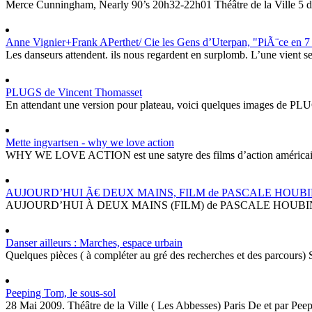
Merce Cunningham, Nearly 90’s 20h32-22h01 Théâtre de la Ville 5
Anne Vignier+Frank APerthet/ Cie les Gens d’Uterpan, "PiÃ¨ce en
Les danseurs attendent. ils nous regardent en surplomb. L’une vient 
PLUGS de Vincent Thomasset
En attendant une version pour plateau, voici quelques images de PLUGS
Mette ingvartsen - why we love action
WHY WE LOVE ACTION est une satyre des films d’action américains. Le
AUJOURD’HUI Ã€ DEUX MAINS, FILM de PASCALE HOUB
AUJOURD’HUI À DEUX MAINS (FILM) de PASCALE HOUBIN Présen
Danser ailleurs : Marches, espace urbain
Quelques pièces ( à compléter au gré des recherches et des parcours) Sa
Peeping Tom, le sous-sol
28 Mai 2009. Théâtre de la Ville ( Les Abbesses) Paris De et par Peep