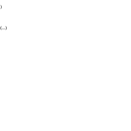
)
...)