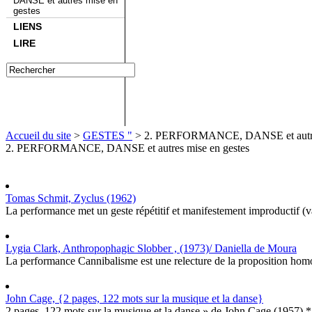
DANSE et autres mise en
gestes
LIENS
LIRE
Accueil du site
>
GESTES "
> 2. PERFORMANCE, DANSE et autres 
2. PERFORMANCE, DANSE et autres mise en gestes
Tomas Schmit, Zyclus (1962)
La performance met un geste répétitif et manifestement improductif (vai
Lygia Clark, Anthropophagic Slobber , (1973)/ Daniella de Moura
La performance Cannibalisme est une relecture de la proposition homo
John Cage, {2 pages, 122 mots sur la musique et la danse}
2 pages, 122 mots sur la musique et la danse » de John Cage (1957