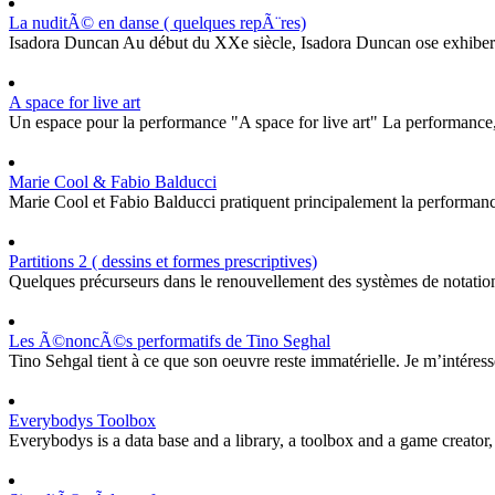
La nuditÃ© en danse ( quelques repÃ¨res)
Isadora Duncan Au début du XXe siècle, Isadora Duncan ose exhiber ses
A space for live art
Un espace pour la performance "A space for live art" La performance, dis
Marie Cool & Fabio Balducci
Marie Cool et Fabio Balducci pratiquent principalement la performance.
Partitions 2 ( dessins et formes prescriptives)
Quelques précurseurs dans le renouvellement des systèmes de notations
Les Ã©noncÃ©s performatifs de Tino Seghal
Tino Sehgal tient à ce que son oeuvre reste immatérielle. Je m’intéresse
Everybodys Toolbox
Everybodys is a data base and a library, a toolbox and a game creator, a 