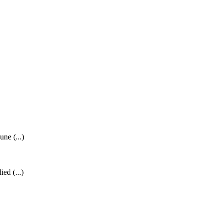
ne (...)
ed (...)