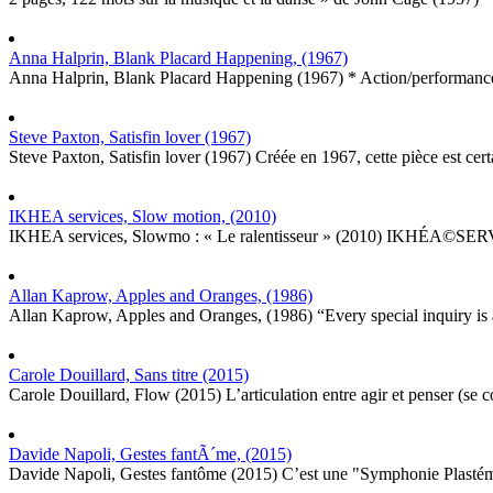
Anna Halprin, Blank Placard Happening, (1967)
Anna Halprin, Blank Placard Happening (1967) * Action/performanc
Steve Paxton, Satisfin lover (1967)
Steve Paxton, Satisfin lover (1967) Créée en 1967, cette pièce est cer
IKHEA services, Slow motion, (2010)
IKHEA services, Slowmo : « Le ralentisseur » (2010) IKHÉA©SERVIC
Allan Kaprow, Apples and Oranges, (1986)
Allan Kaprow, Apples and Oranges, (1986) “Every special inquiry is a 
Carole Douillard, Sans titre (2015)
Carole Douillard, Flow (2015) L’articulation entre agir et penser (se 
Davide Napoli, Gestes fantÃ´me, (2015)
Davide Napoli, Gestes fantôme (2015) C’est une "Symphonie Plasté