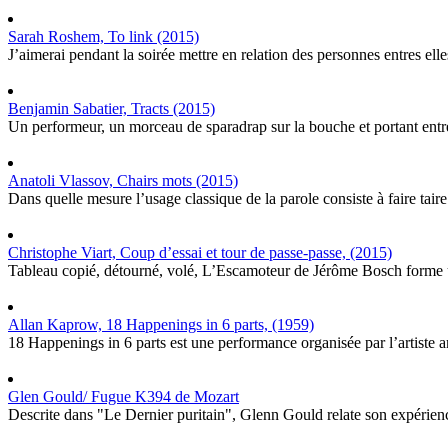
Sarah Roshem, To link (2015)
J’aimerai pendant la soirée mettre en relation des personnes entres elles
Benjamin Sabatier, Tracts (2015)
Un performeur, un morceau de sparadrap sur la bouche et portant entre
Anatoli Vlassov, Chairs mots (2015)
Dans quelle mesure l’usage classique de la parole consiste à faire taire
Christophe Viart, Coup d’essai et tour de passe-passe, (2015)
Tableau copié, détourné, volé, L’Escamoteur de Jérôme Bosch forme un p
Allan Kaprow, 18 Happenings in 6 parts, (1959)
18 Happenings in 6 parts est une performance organisée par l’artiste
Glen Gould/ Fugue K394 de Mozart
Descrite dans "Le Dernier puritain", Glenn Gould relate son expérience