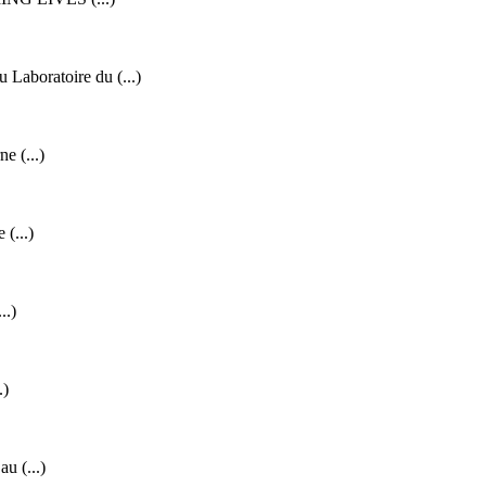
Laboratoire du (...)
e (...)
(...)
..)
.)
u (...)