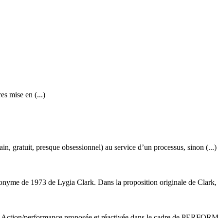
mise en (...)
n, gratuit, presque obsessionnel) au service d’un processus, sinon (...)
nyme de 1973 de Lygia Clark. Dans la proposition originale de Clark, u
) * Action/performance proposée et réactivée dans le cadre de PERFOR