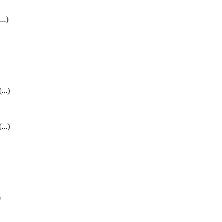
..)
...)
...)
)