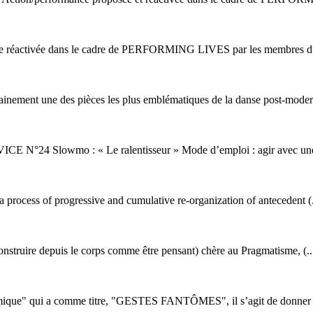
e réactivée dans le cadre de PERFORMING LIVES par les membres du 
tainement une des pièces les plus emblématiques de la danse post-modern
E N°24 Slowmo : « Le ralentisseur » Mode d’emploi : agir avec une 
process of progressive and cumulative re-organization of antecedent (.
construire depuis le corps comme être pensant) chère au Pragmatisme, (..
mique" qui a comme titre, "GESTES FANTÔMES", il s’agit de donner a