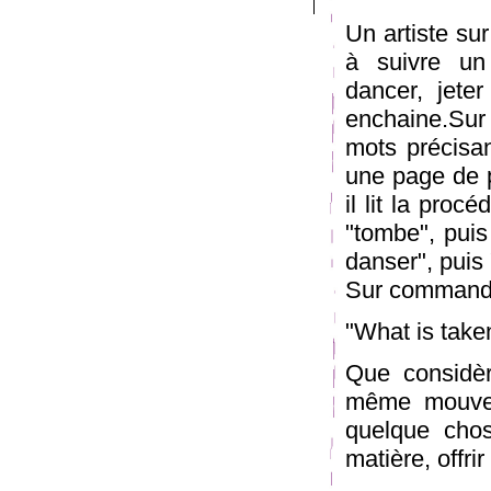
Un artiste su
à suivre un 
dancer, jeter
enchaine.Sur 
mots précisan
une page de p
il lit la proc
"tombe", puis 
danser", puis
Sur commande
"What is take
Que considè
même mouveme
quelque chos
matière, offri