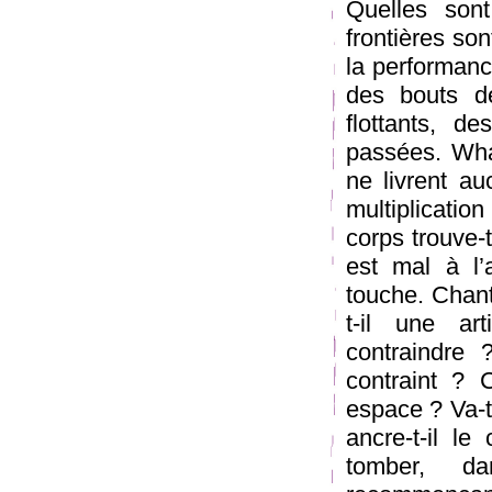
Quelles sont
frontières so
la performanc
des bouts d
flottants, 
passées. Wha
ne livrent au
multiplicatio
corps trouve-t
est mal à l’
touche. Chant
t-il une art
contraindre
contraint ? 
espace ? Va-t
ancre-t-il le 
tomber, da