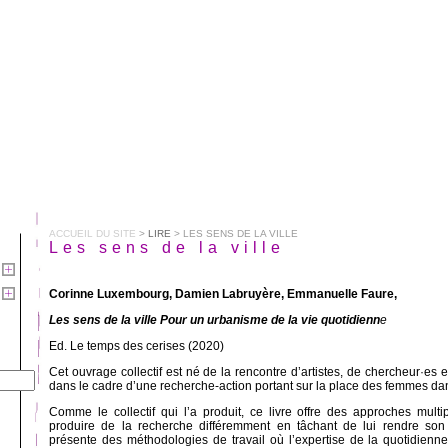
ACCUEIL DU SITE
>
LIRE
> LES SENS DE LA VILLE
Les sens de la ville
Corinne Luxembourg, Damien Labruyère, Emmanuelle Faure,
Les sens de la ville
Pour un urbanisme de la vie quotidienn
e
Ed. Le temps des cerises (2020)
Cet ouvrage collectif est né de la rencontre d’artistes, de chercheur·es e
dans le cadre d’une recherche-action portant sur la place des femmes dan
Comme le collectif qui l’a produit, ce livre offre des approches multip
produire de la recherche différemment en tâchant de lui rendre son c
présente des méthodologies de travail où l’expertise de la quotidienne