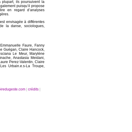
a plupart, ils poursuivent la
 également puisqu’il propose
lire en regard d’analyses
ères.
est envisagée à différentes
, de la danse, sociologues,
, Emmanuelle Faure, Fanny
e Guégan, Claire Hancock,
sciana Le Meur, Marylène
inache, Anastasia Meidani,
-Laure Perez-Valentin, Claire
 Les Urbain.e.s-La Troupe,
oiredugeste.com
|
crédits
|