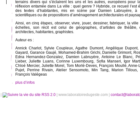
terrains divers qui s’éclairent les uns et les autres, européens pour l
réflexion entamée dans La ville : quel genre ? Hybride, ce recueil l’est
des textes d’habitantes, mis en scène par Damien Labruyère, à 
scientifiques ou de propositions d’aménagement architecturales et paysag
Ainsi, en cinq étapes, observer, vivre, jouer, dessiner, fabriquer, la ville 
échelles, son récit est celui de géographes, d’artistes de théâtre
architectes, habitantes, graphistes.
Auteur·es :
Annick Charlot, Sylvie Coupleux, Agathe Dumont, Angélique Dupont
Gayard, Garance Gaujé, Mohamed-Brahim Grichi, Danielle Grimont, Ros
Edna Hernandez-Gonzalez, Damien Labruyère, Antoine Le Blanc, Pri
Lieber, Juliette Luans, Corinne Luxembourg, Sofia Manseri, Igor Mart
Chloé Mercier, Juliette Morel, Tom Morlé-Deves, François Moullé, Anne
Pujet, Perrine Rivain, Atelier Sensomoto, Min Tang, Marion Tillous,
François Valégeas
plus d’infos
é
|
RSS 2.0
| www.laboratoiredugeste.com |
contact@laborat