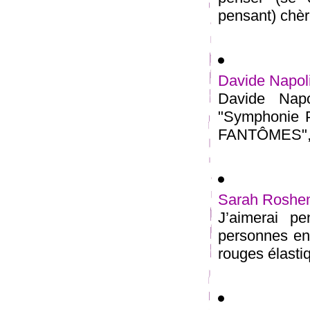
pensant) chèr
Davide Napoli
Davide Napo
"Symphonie P
FANTÔMES", il
Sarah Roshem
J’aimerai pe
personnes ent
rouges élastiq