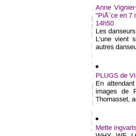
Anne Vignier
"PiÃ¨ce en 7
14h50
Les danseurs 
L’une vient
autres danseur
PLUGS de Vi
En attendant
images de PL
Thomasset, act
Mette ingvart
WHY WE LOV