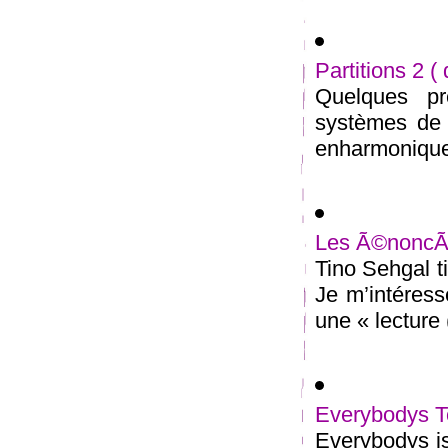
Partitions 2 (
Quelques pr
systèmes de n
enharmonique 
Les Ã©noncÃ©
Tino Sehgal t
Je m’intéress
une « lecture (
Everybodys T
Everybodys is