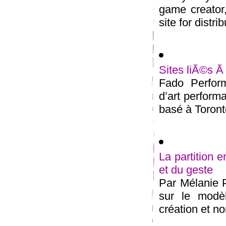
game creator,
site for distrib
Sites liÃ©s Ã
Fado Perfor
d’art performa
basé à Toront
La partition 
et du geste
Par Mélanie Pe
sur le modè
création et n