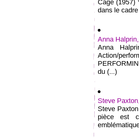
Cage (1957) *
dans le cadr
Anna Halprin,
Anna Halpri
Action/per
PERFORMING 
du (...)
Steve Paxton,
Steve Paxton,
pièce est c
emblématiques