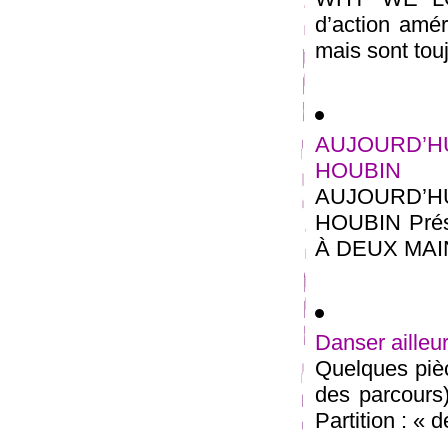
d’action amér
mais sont touj
AUJOURD’HU
HOUBIN
AUJOURD’HU
HOUBIN Prés
À DEUX MAINS 
Danser ailleu
Quelques pièc
des parcours)
Partition : « d