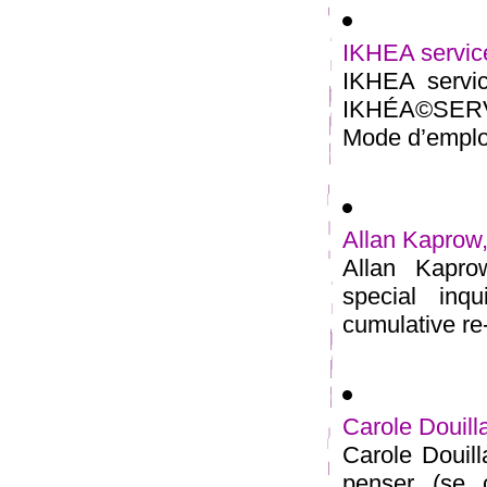
IKHEA service
IKHEA servic
IKHÉA©SERVI
Mode d’emploi 
Allan Kaprow
Allan Kapro
special inq
cumulative re-
Carole Douilla
Carole Douilla
penser (se 