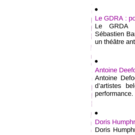
Le GDRA : po
Le GRDA Ch
Sébastien Ba
un théâtre ant
Antoine Deefor
Antoine Defoo
d’artistes b
performance. 
Doris Humphre
Doris Humphre