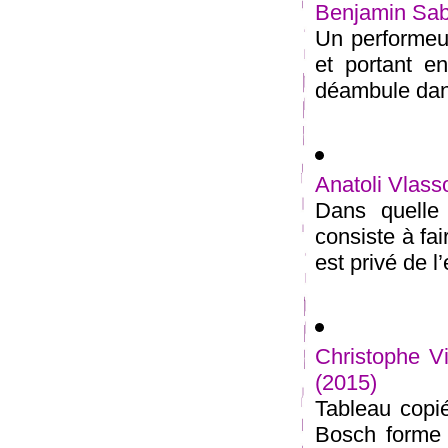
Benjamin Saba
Un performeu
et portant e
déambule dans
Anatoli Vlass
Dans quelle
consiste à fai
est privé de l’
Christophe Vi
(2015)
Tableau copi
Bosch forme 