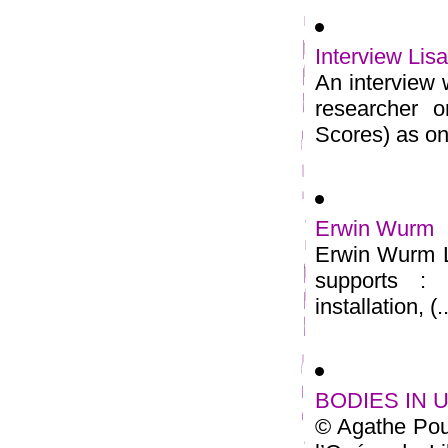
Interview Lis
An interview w
researcher o
Scores) as on
Erwin Wurm
Erwin Wurm L
supports : p
installation, (..
BODIES IN U
© Agathe Pou