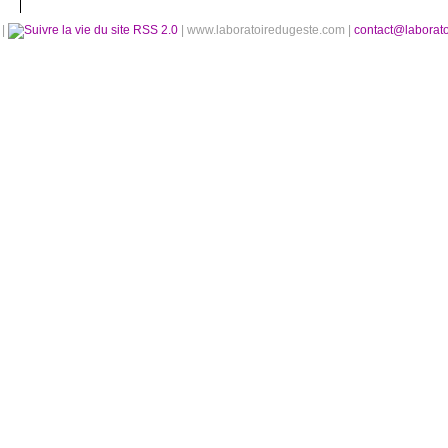
é
|
RSS 2.0
| www.laboratoiredugeste.com |
contact@laborat