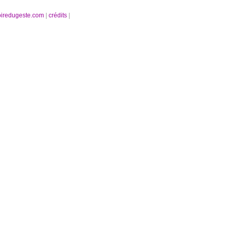
oiredugeste.com
|
crédits
|